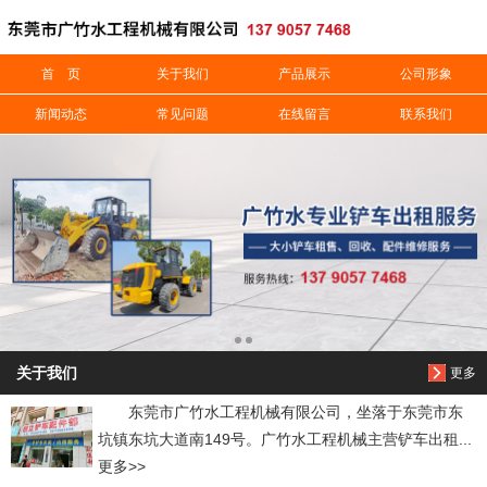
信息搜索
首 页
关于我们
产品展示
公司形象
新闻动态
常见问题
在线留言
联系我们
搜索
关于我们
更多
东莞市广竹水工程机械有限公司，坐落于东莞市东
坑镇东坑大道南149号。广竹水工程机械主营铲车出租...
更多>>